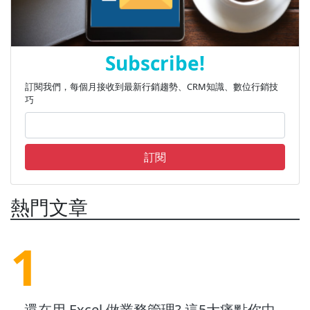
請點選官網右上方「免費試用」 2. 填寫資
料，並按註冊(Register) 我們非常重視您的
使用感受，請留下聯絡方式，以提供最完
Subscribe!
善的服務給貴司喔! 3. 送出表格後，請至
Email收件匣收取開通信 點選信中「超連
訂閱我們，每個月接收到最新行銷趨勢、CRM知識、數位行銷技
結」來開通服務 4. 申請服務後，往後請點
巧
選官網的「登入」 輸入帳號與密碼，再按
登入(SIGN IN)，即可進入Meta8 CRM服務
訂閱
熱門文章
1
還在用 Excel 做業務管理? 這5大痛點你中