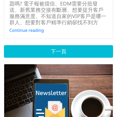
題嗎? 電子報被擋信、EDM需要分批發
送、新舊業務交接有斷層、想要提升客戶
服務滿意度、不知道自家的VIP客戶是哪一
群人、想要對客戶精準行銷卻找不到方
法……等，快透過Meta8 CRM來解決您的
Continue reading
問題! 為何選擇Meta8 CRM? Meta8 CRM
像是您聰明伶俐的助理，只要一個按鍵即
可達成分眾行銷溝通、即時報表分析……等
下一頁
貼心功能 元璟數位的團隊成員，深耕於大
數據、數位行銷和客戶關係管理的領域，
具有10年以上經驗 每月版本更新，我們追
求最高標準，您使用的CRM持續因應市場
最新趨勢 新式友善界面設計，操作直覺，
節省您的學習成本。無需安裝和購買硬體
設備，便利又省力 雲端服務，RWD響應式
網站，透過手機、PC、平板電腦都能使
用，跨地區也輕鬆掌握商機 如何體驗
Meta8 CRM? Meta8 CRM提供21天免費試
用，4步驟完成申請，教學流程如下： 1.