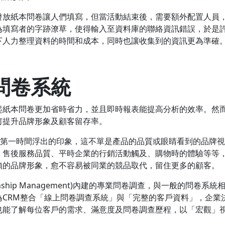
發放紙本問卷讓人們填寫，但當活動結束後，需要額外配置人員
為填寫者的字跡潦草，使得輸入至資料庫的聯絡資訊錯誤，於是
下人力整理資料的時間和成本，同時也讓收集到的資訊更為準確
上問卷系統
起紙本問卷更加省時省力，並且即時報表能提高分析的效率。然
何提升品牌形象及顧客留存率。
，第一時間浮出的印象，這不單是產品的品質或眼睛看到的品牌
、售後服務品質、平時企業的行銷活動觸及、購物時的體驗等等
賴的品牌形象，愈不容易被同業的競品取代，留住更多的顧客。
tionship Management)內建的專業問卷調查，與一般的問卷系統
CRM整合「線上問卷調查系統」與「完整的客戶資料」，企業
也能了解每位客戶的需求、滿意度及問卷調查歷程，以「宏觀」