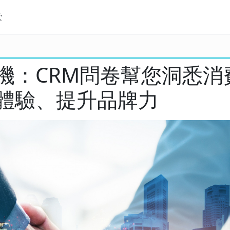
堂
機：CRM問卷幫您洞悉消
體驗、提升品牌力