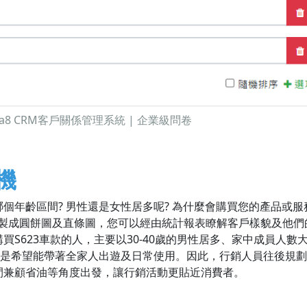
a8 CRM客戶關係管理系統 | 企業級問卷
機
年齡區間? 男性還是女性居多呢? 為什麼會購買您的產品或服
繪製成圓餅圖及直條圖，您可以經由統計報表瞭解客戶樣貌及他們
S623車款的人，主要以30-40歲的男性居多、家中成員人數
機是希望能帶著全家人出遊及日常使用。因此，行銷人員往後規
間兼顧省油等角度出發，讓行銷活動更貼近消費者。