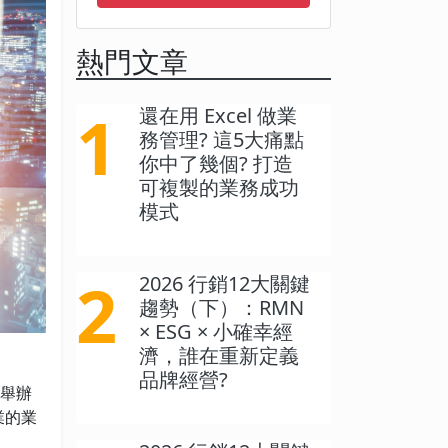
熱門文章
1
還在用 Excel 做業
務管理? 這5大痛點
你中了幾個? 打造
可複製的業務成功
模式
2
2026 行銷12大關鍵
趨勢（下）：RMN
× ESG × 小確幸經
濟，誰在重新定義
品牌經營?
、舉辦
業的業