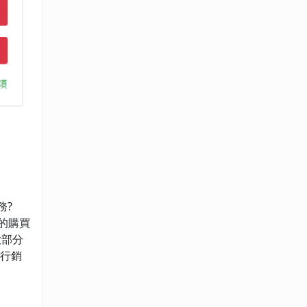
務?
的購買
大部分
劃行銷