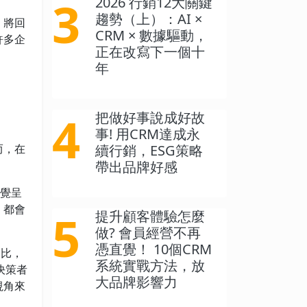
3
2026 行銷12大關鍵
趨勢（上）：AI ×
，將回
CRM × 數據驅動，
許多企
正在改寫下一個十
。
年
4
把做好事說成好故
事! 用CRM達成永
續行銷，ESG策略
而，在
帶出品牌好感
視覺呈
，都會
5
提升顧客體驗怎麼
做? 會員經營不再
憑直覺！ 10個CRM
相比，
系統實戰方法，放
決策者
大品牌影響力
視角來