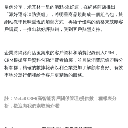
舉例分享，米其林一星的港點
添好運，在網路商店推出
-
「添好運冷凍防疫組」，將明星商品規劃成一個組合包，於
網站教學原味重現的加熱方式，再給予優惠的價格來鼓勵客
戶購買，一推出就好評熱銷，受到客戶熱烈支持。
企業將網路商店蒐集來的客戶資料和消費記錄倒入
，
CRM
根據客戶資料勾勒消費者輪廓，並且依消費記錄即時分
CRM
析客群，精確的數據報表以利企業更加了解顧客喜好、有效
率地分眾行銷和給予客戶更精緻的服務。
註：
高智能客戶關係管理
提供數十種報表分
Meta8 CRM(
)
析，歡迎向我們索取簡介喔
!