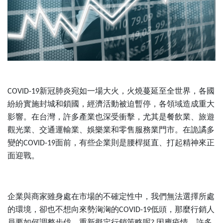
新冠肺炎宛如一場大火，火燒蔓延至全世界，各國
COVID-19
紛紛實施封城和鎖國，經濟活動被迫暫停，各領域造成重大
影響。在台灣，許多產業也深受衝擊，尤其是餐飲業、旅遊
觀光業、交通運輸業、娛樂業和零售服務業門市。在詭譎多
變的
面前，有些企業則是腰桿挺直、打起精神來正
COVID-19
面迎戰。
企業與商家雖身處在市場的不確定性中，我們無法選擇所處
的環境，卻也不想向來勢洶洶的
低頭，那麼行銷人
COVID-19
員要如何調整步伐、重新擬定行銷策略呢
因應疫情，許多
?