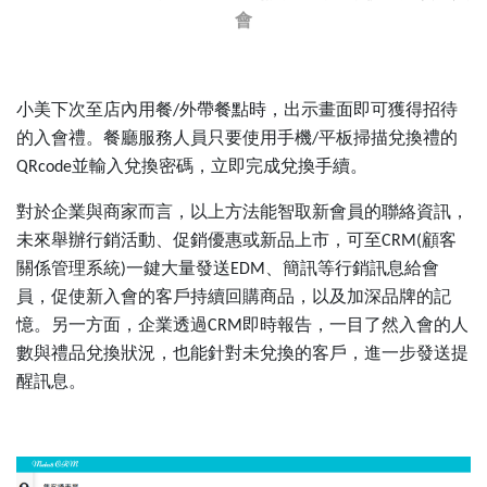
會
小美下次至店內用餐
外帶餐點時，出示畫面即可獲得招待
/
的入會禮。餐廳服務人員只要使用手機
平板掃描兌換禮的
/
並輸入兌換密碼，立即完成兌換手續。
QRcode
對於企業與商家而言，以上方法能智取新會員的聯絡資訊，
未來舉辦行銷活動、促銷優惠或新品上市，可至
顧客
CRM(
關係管理系統
一鍵大量發送
、簡訊等行銷訊息給會
)
EDM
員，促使新入會的客戶持續回購商品，以及加深品牌的記
憶。另一方面，企業透過
即時報告，一目了然入會的人
CRM
數與禮品兌換狀況，也能針對未兌換的客戶，進一步發送提
醒訊息。