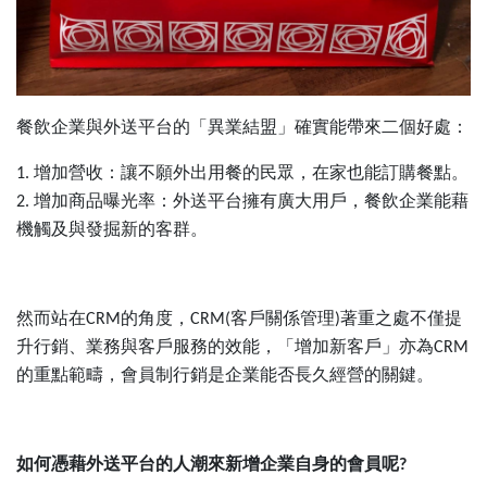
餐飲企業與外送平台的「異業結盟」確實能帶來二個好處：
增加營收：讓不願外出用餐的民眾，在家也能訂購餐點。
1.
增加商品曝光率：外送平台擁有廣大用戶，餐飲企業能藉
2.
機觸及與發掘新的客群。
然而站在
的角度，
客戶關係管理
著重之處不僅提
CRM
CRM(
)
升行銷、業務與客戶服務的效能，「增加新客戶」亦為
CRM
的重點範疇，會員制行銷是企業能否長久經營的關鍵。
如何憑藉外送平台的人潮來新增企業自身的會員呢
?