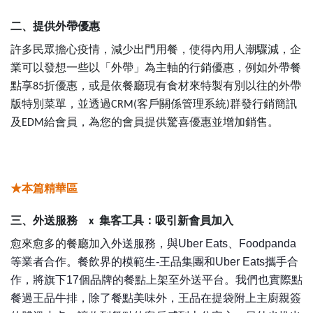
二、提供外帶優惠
許多民眾擔心疫情，減少出門用餐，使得內用人潮驟減，企
業可以發想一些以「外帶」為主軸的行銷優惠，例如外帶餐
點享
折優惠，或是依餐廳現有食材來特製有別以往的外帶
85
版特別菜單，並透過
客戶關係管理系統
群發行銷簡訊
CRM(
)
及
給會員，為您的會員提供驚喜優惠並增加銷售。
EDM
★本篇精華區
三、外送服務
集客工具：吸引新會員加入
x
愈來愈多的餐廳加入
外送服務，與
、
Uber Eats
Foodpanda
等業者合作。餐飲界的模範生
王品集團和
攜手合
-
Uber Eats
作，將旗下
個品牌的餐點上架至外送平台。我們也實際點
17
餐過王品牛排，除了餐點美味外，王品在提袋附上主廚親簽