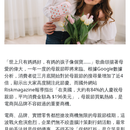
「世上只有媽媽好，有媽的孩子像個寶……」歌曲頌揚著母
愛的偉大，一年一度的母親節即將來臨。根據Google數據
分析，消費者從三月底開始對於母親節的搜尋量增加了近4
倍，顯示出大家高度關注此節慶。而國外網站
Riskmagazine報導指出「在美國，大約有84%的人慶祝母
親節，平均消費金額為 $196美元」，母親節買氣熱絡，是
電商與品牌不容錯過的重要商機。
電商、品牌、實體零售都想搶攻商機無限的母親節檔期，這
波戰火愈演愈烈，企業們無不絞盡腦汁策劃行銷活動，最常
見的手法就是促銷優惠。不得不說「促銷打折」是立竿見影