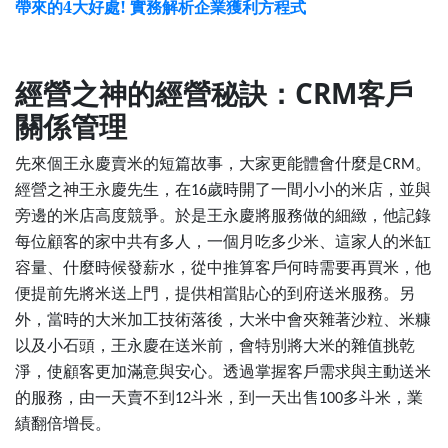
帶來的4大好處! 實務解析企業獲利方程式
經營之神的經營秘訣：CRM客戶
關係管理
先來個王永慶賣米的短篇故事，大家更能體會什麼是
。
CRM
經營之神王永慶先生，在
歲時開了一間小小的米店，並與
16
旁邊的米店高度競爭。於是王永慶將服務做的細緻，他記錄
每位顧客的家中共有多人，一個月吃多少米、這家人的米缸
容量、什麼時候發薪水，從中推算客戶何時需要再買米，他
便提前先將米送上門，提供相當貼心的到府送米服務。另
外，當時的大米加工技術落後，大米中會夾雜著沙粒、米糠
以及小石頭，王永慶在送米前，會特別將大米的雜值挑乾
淨，使顧客更加滿意與安心。透過掌握客戶需求與主動送米
的服務，由一天賣不到
斗米，到一天出售
多斗米，業
12
100
績翻倍增長。