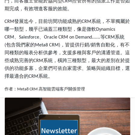
門，而客服主管能於協同型
控管所有的指派工作是否如
CRM
期完成，有效增進客服的效能。
發展迄今，目前坊間功能成熟的
系統，不單獨屬於
CRM
CRM
哪一類型，幾乎已涵蓋三種類型，像是微軟
Dynamics
、
、
……等
系統
CRM
Salesforce
Oracle CRM on Demand
CRM
包含我們家的
，皆提供行銷
銷售自動化，有不
(
Meta8 CRM)
/
同種類的報表分析供參考，支援多種與客戶的溝通管道。這
些成熟完善的
系統，橫跨三種類型，最大的差別在於提
CRM
供的功能多寡，企業們可依自家需求、策略與組織目標，選
擇最適合的
系統。
CRM
作者：Meta8 CRM 高智能雲端客戶關係管理