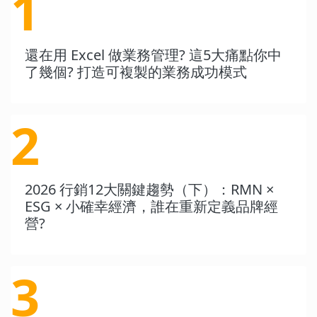
1
還在用 Excel 做業務管理? 這5大痛點你中
了幾個? 打造可複製的業務成功模式
2
2026 行銷12大關鍵趨勢（下）：RMN ×
ESG × 小確幸經濟，誰在重新定義品牌經
營?
3