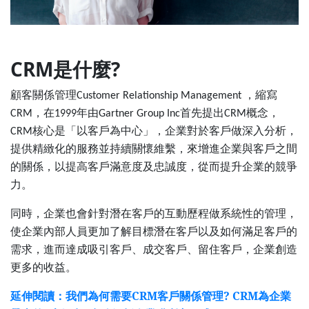
CRM是什麼?
顧客關係管理
，縮寫
Customer Relationship Management
，在
年由
首先提出
概念，
CRM
1999
Gartner Group Inc
CRM
核心是「以客戶為中心」，企業對於客戶做深入分析，
CRM
提供精緻化的服務並持續關懷維繫，來增進企業與客戶之間
的關係，以提高客戶滿意度及忠誠度，從而提升企業的競爭
力。
同時，企業也會針對潛在客戶的互動歷程做系統性的管理，
使企業內部人員更加了解目標潛在客戶以及如何滿足客戶的
需求，進而達成吸引客戶、成交客戶、留住客戶，企業創造
更多的收益。
延伸閱讀：我們為何需要CRM客戶關係管理? CRM為企業