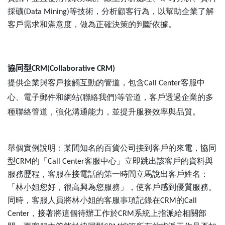
採礦
等技術，分析顧客行為，以幫助企業了解
(Data Mining)
客戶需求和滿意度，做為正確決策的判斷依據。
協同型
CRM(Collaborative CRM)
提供企業與客戶接觸互動的管道，包含
客服中
Call Center
心、電子郵件和網站
聯絡我們
等管道，客戶透過企業的多
(
)
種聯絡管道，強化溝通能力，並提升服務效率與品質。
舉個實例說明：某間知名的百貨公司接到客戶的來電，協同
型
的「
客服中心」立即跳出該客戶的資料與
CRM
Call Center
服務歷程，客服在接電話的第一時間立馬說出客戶姓名：
「林小姐您好，很高興為您服務」，使客戶感到優質服務。
同時，客服人員將林小姐的客服事項記錄在
的
CRM
Call
，接著將這個待辦工作於
系統上指派給相關部
Center
CRM